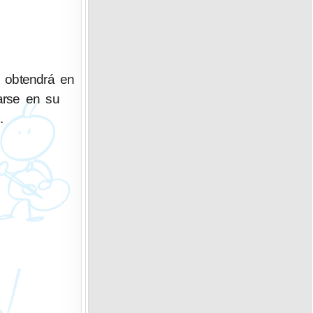
o obtendrá en
carse en su
.