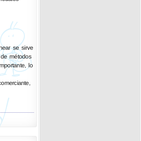
ear se sirve
n de métodos
portante, lo
 comerciante,