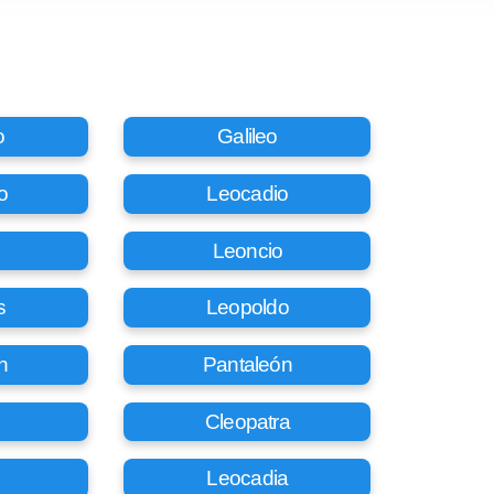
o
Galileo
o
Leocadio
Leoncio
s
Leopoldo
n
Pantaleón
Cleopatra
Leocadia