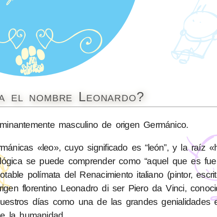
ca el nombre Leonardo?
inantemente masculino de origen Germánico.
ánicas «leo», cuyo significado es “león”, y la raíz 
etimológica se puede comprender como “aquel que es fu
ble polímata del Renacimiento italiano (pintor, escrito
e origen florentino Leonadro di ser Piero da Vinci, cono
uestros días como una de las grandes genialidades en
e la humanidad.