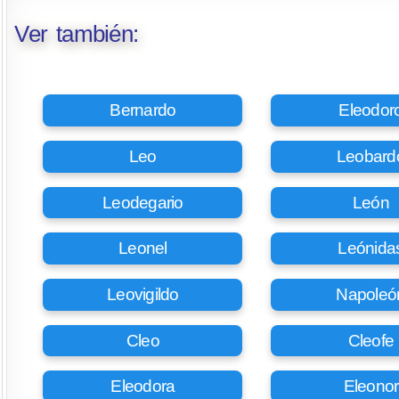
Ver también:
Bernardo
Eleodor
Leo
Leobard
Leodegario
León
Leonel
Leónida
Leovigildo
Napoleó
Cleo
Cleofe
Eleodora
Eleonor