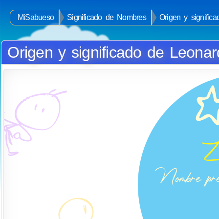
MiSabueso
Significado de Nombres
Origen y signific
Origen y significado de Leona