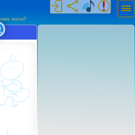
Men
ú
mbre buscas?