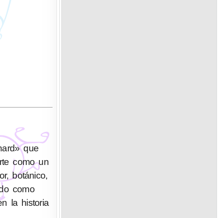
«hard» que
erte como un
r, botánico,
cido como
 la historia