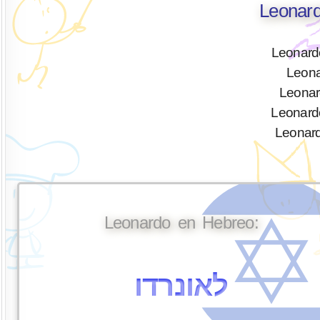
Leonard
Leonard
Leona
Leonar
Leonard
Leonard
Leonardo en Hebreo:
לאונרדו