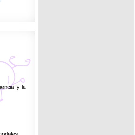
iencia y la
modales