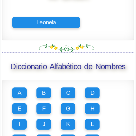
Leonela
Diccionario Alfabético de Nombres
A
B
C
D
E
F
G
H
I
J
K
L