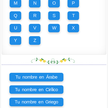
M
N
O
P
Q
R
S
T
U
V
W
X
Y
Z
Tu nombre en Árabe
Tu nombre en Cirílico
Tu nombre en Griego