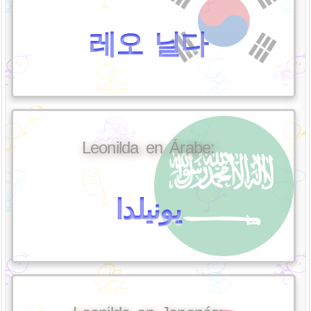
레오 닐다
Leonilda en Árabe:
يونيلدا