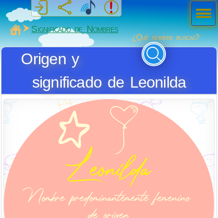
Men
ú
MiSabueso
Significado de Nombres
¿Qué nombre buscas?
Origen y
significado de Leonilda