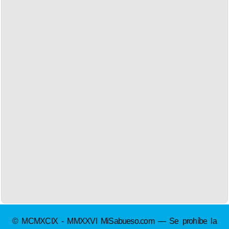
© MCMXCIX - MMXXVI MiSabueso.com — Se prohíbe la