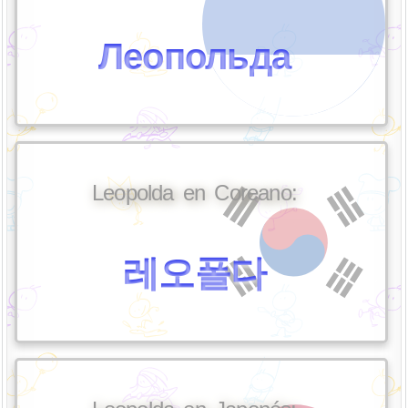
Леопольда
Leopolda en Coreano:
레오폴다