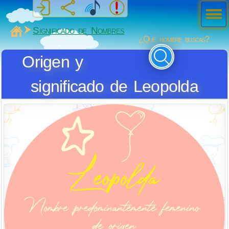
Men
ú
MiSabueso
Significado de Nombres
¿Qué nombre buscas?
Origen y
significado de Leopolda