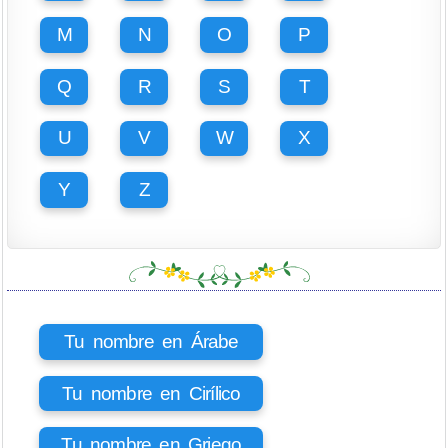
M
N
O
P
Q
R
S
T
U
V
W
X
Y
Z
Tu nombre en Árabe
Tu nombre en Cirílico
Tu nombre en Griego