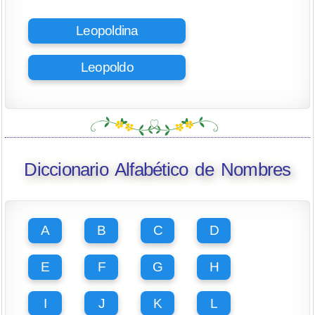
Leopoldina
Leopoldo
Diccionario Alfabético de Nombres
A
B
C
D
E
F
G
H
I
J
K
L