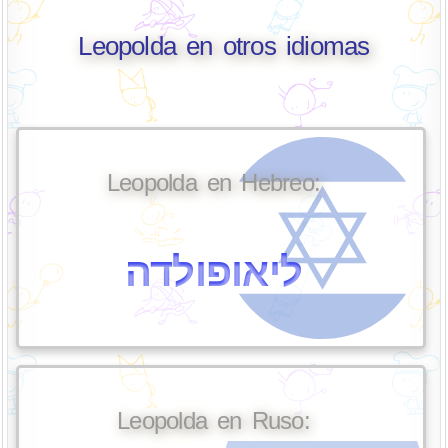
Leopolda en otros idiomas
Leopolda en Hebreo:
ליאופולדה
Leopolda en Ruso: