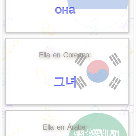
она
Ella en Coreano:
그녀
Ella en Árabe: