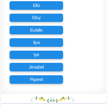
Elio
Eloy
Eulalio
Iiya
Iye
Jesabel
Piperel