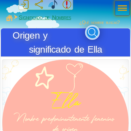
Men
ú
MiSabueso
Significado de Nombres
¿Qué nombre buscas?
Origen y
significado de Ella