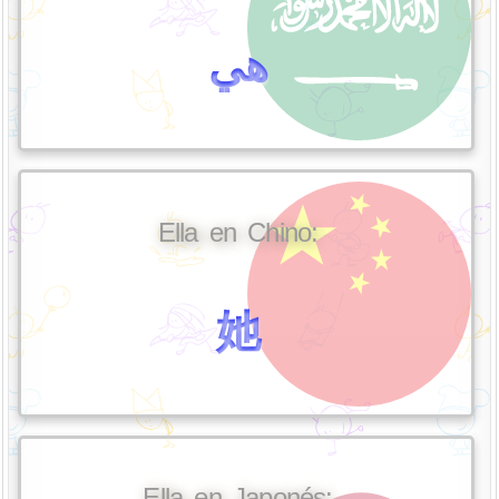
هي
Ella en Chino:
她
Ella en Japonés: