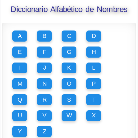
Diccionario Alfabético de Nombres
A
B
C
D
E
F
G
H
I
J
K
L
M
N
O
P
Q
R
S
T
U
V
W
X
Y
Z