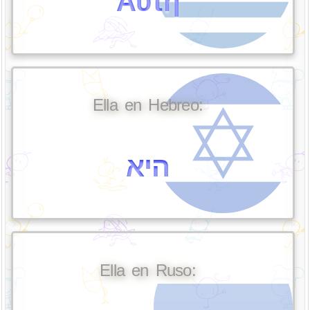
Αυτή
Ella en Hebreo:
היא
Ella en Ruso: