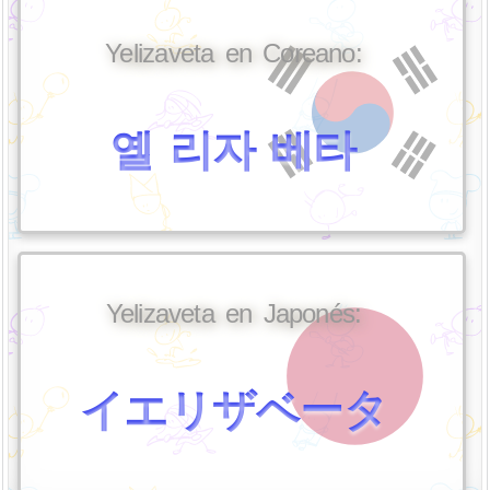
Yelizaveta en Coreano:
옐 리자 베타
Yelizaveta en Japonés:
イエリザベータ