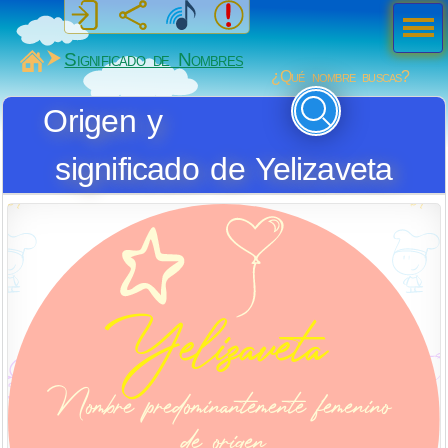
Men
ú
MiSabueso
Significado de Nombres
¿Qué nombre buscas?
Origen y
significado de Yelizaveta