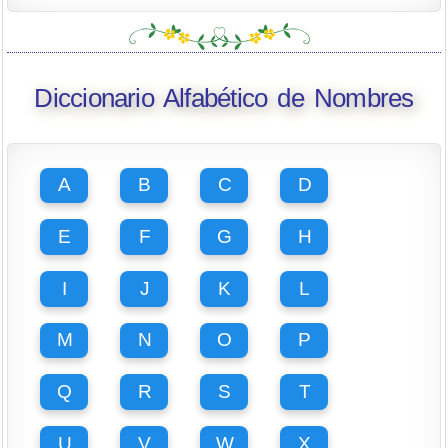
Diccionario Alfabético de Nombres
A
B
C
D
E
F
G
H
I
J
K
L
M
N
O
P
Q
R
S
T
U
V
W
X