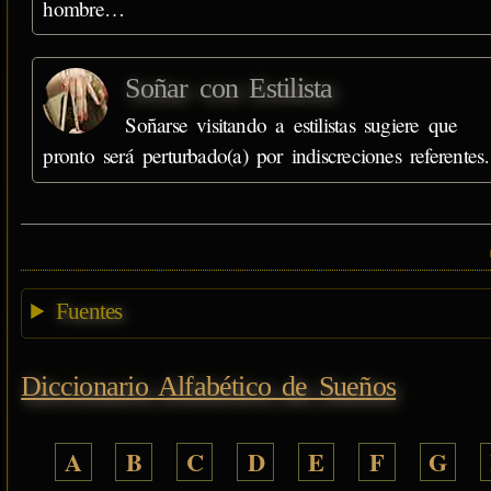
hombre…
Soñar con Estilista
Soñarse visitando a estilistas sugiere que
pronto será perturbado(a) por indiscreciones referente
Fuentes
Diccionario Alfabético de Sueños
A
B
C
D
E
F
G