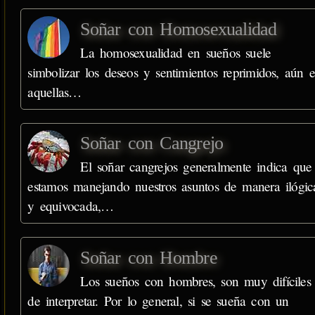
Soñar con Homosexualidad
La homosexualidad en sueños suele
simbolizar los deseos y sentimientos reprimidos, aún 
aquellas…
Soñar con Cangrejo
El soñar cangrejos generalmente indica que
estamos manejando nuestros asuntos de manera ilógic
y equivocada,…
Soñar con Hombre
Los sueños con hombres, son muy difíciles
de interpretar. Por lo general, si se sueña con un