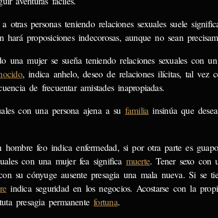
uir aventuras fáciles.
 a otras personas teniendo relaciones sexuales suele signifi
en hará proposiciones indecorosas, aunque no sean precisam
o una mujer se sueña teniendo relaciones sexuales con u
nocido
, indica anhelo, deseo de relaciones ilícitas, tal vez
cuencia de frecuentar amistades inapropiadas.
uales con una persona ajena a su
familia
insinúa que desea
 hombre feo indica enfermedad, si por otra parte es guapo
xuales con una mujer fea significa
muerte
. Tener sexo con 
 con su cónyuge ausente presagia una mala nueva. Si se ti
re
indica seguridad en los negocios. Acostarse con la pro
ituta presagia permanente
fortuna
.