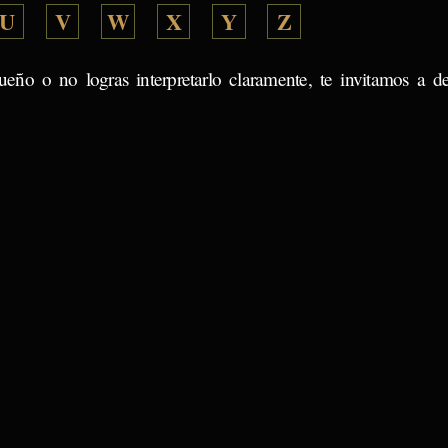
U
V
W
X
Y
Z
ueño o no logras interpretarlo claramente, te invitamos a d