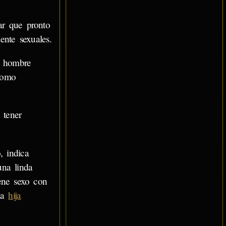
car que pronto
ente sexuales.
n hombre
 como
 tener
, indica
una linda
ene sexo con
pia
hija