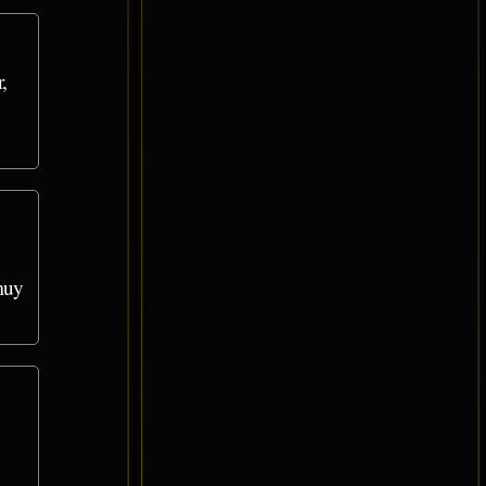
,
muy