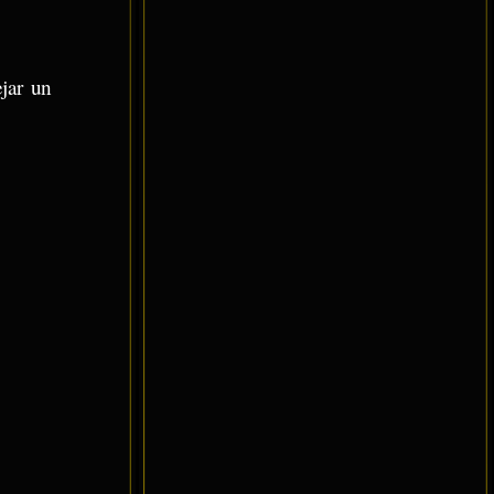
ejar un