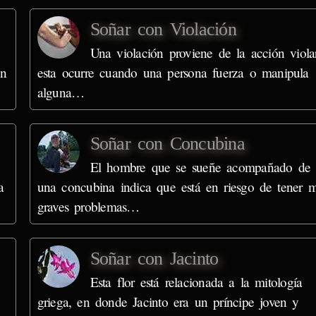
Soñar con Violación
Una violación proviene de la acción violar
en
esta ocurre cuando una persona fuerza o manipula
alguna…
Soñar con Concubina
El hombre que se sueñe acompañado de
a
una concubina indica que está en riesgo de tener 
graves problemas…
Soñar con Jacinto
Esta flor está relacionada a la mitología
griega, en donde Jacinto era un príncipe joven y