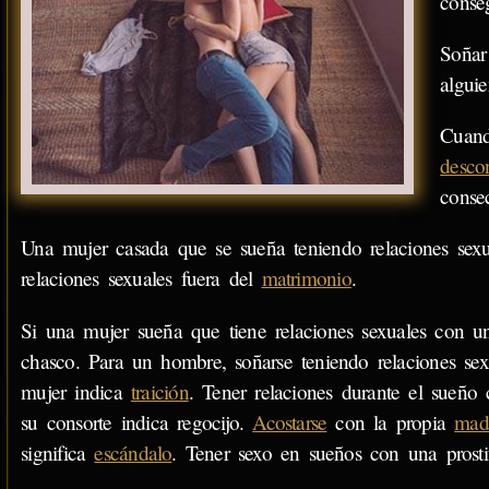
conseg
Soñar
algui
Cuand
desco
conse
Una mujer casada que se sueña teniendo relaciones sex
relaciones sexuales fuera del
matrimonio
.
Si una mujer sueña que tiene relaciones sexuales con un
chasco. Para un hombre, soñarse teniendo relaciones se
mujer indica
traición
. Tener relaciones durante el sueño
su consorte indica regocijo.
Acostarse
con la propia
mad
significa
escándalo
. Tener sexo en sueños con una prost