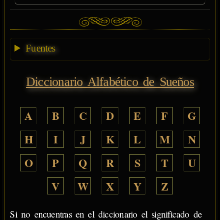
Fuentes
Diccionario Alfabético de Sueños
A
B
C
D
E
F
G
H
I
J
K
L
M
N
O
P
Q
R
S
T
U
V
W
X
Y
Z
Si no encuentras en el diccionario el significado de