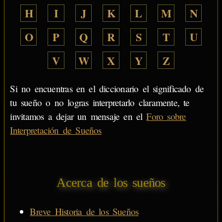
H
I
J
K
L
M
N
O
P
Q
R
S
T
U
V
W
X
Y
Z
Si no encuentras en el diccionario el significado de
tu sueño o no logras interpretarlo claramente, te
invitamos a dejar un mensaje en el
Foro sobre
Interpretación de Sueños
Acerca de los sueños
Breve Historia de los Sueños