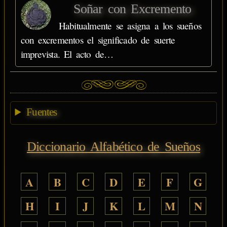
Soñar con Excremento
Habitualmente se asigna a los sueños
con excrementos el significado de suerte
imprevista. El acto de…
Fuentes
Diccionario Alfabético de Sueños
A
B
C
D
E
F
G
H
I
J
K
L
M
N