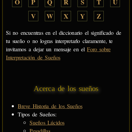
O
P
Q
R
S
T
U
V
W
X
Y
Z
Si no encuentras en el diccionario el significado de
tu sueño o no logras interpretarlo claramente, te
invitamos a dejar un mensaje en el
Foro sobre
Interpretación de Sueños
Acerca de los sueños
Breve Historia de los Sueños
Tipos de Sueños:
Sueños Lúcidos
Pesadillas