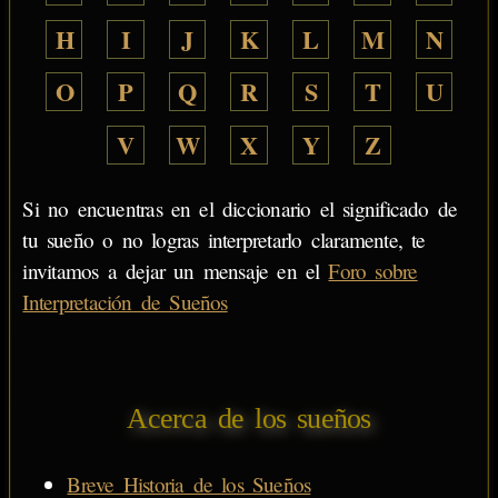
H
I
J
K
L
M
N
O
P
Q
R
S
T
U
V
W
X
Y
Z
Si no encuentras en el diccionario el significado de
tu sueño o no logras interpretarlo claramente, te
invitamos a dejar un mensaje en el
Foro sobre
Interpretación de Sueños
Acerca de los sueños
Breve Historia de los Sueños