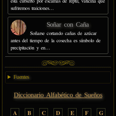
está cubierto por escamas de reptil, vaticina que
sufriremos traiciones…
Soñar con Caña
Soñarse cortando cañas de azúcar
antes del tiempo de la cosecha es símbolo de
precipitación y en…
Fuentes
Diccionario Alfabético de Sueños
A
B
C
D
E
F
G