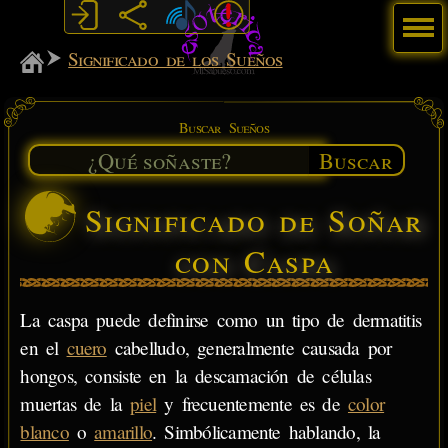
Menú
MiSabueso
Significado de los Sueños
Buscar Sueños
Buscar
Significado de Soñar
con Caspa
La caspa puede definirse como un tipo de dermatitis
en el
cuero
cabelludo, generalmente causada por
hongos, consiste en la descamación de células
muertas de la
piel
y frecuentemente es de
color
blanco
o
amarillo
. Simbólicamente hablando, la