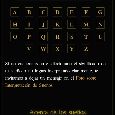
A
B
C
D
E
F
G
H
I
J
K
L
M
N
O
P
Q
R
S
T
U
V
W
X
Y
Z
Si no encuentras en el diccionario el significado de
tu sueño o no logras interpretarlo claramente, te
invitamos a dejar un mensaje en el
Foro sobre
Interpretación de Sueños
Acerca de los sueños