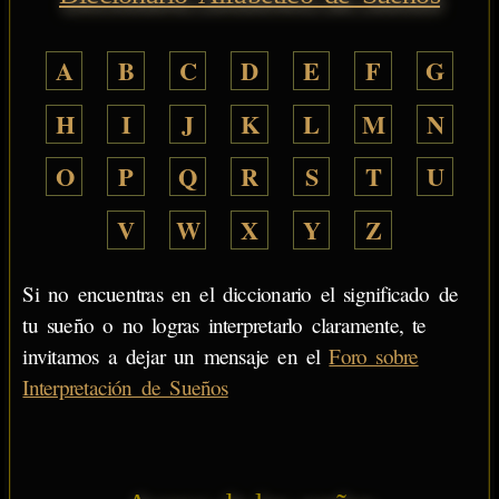
A
B
C
D
E
F
G
H
I
J
K
L
M
N
O
P
Q
R
S
T
U
V
W
X
Y
Z
Si no encuentras en el diccionario el significado de
tu sueño o no logras interpretarlo claramente, te
invitamos a dejar un mensaje en el
Foro sobre
Interpretación de Sueños