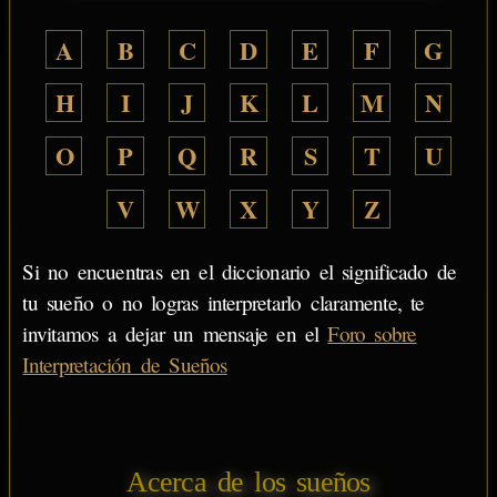
A
B
C
D
E
F
G
H
I
J
K
L
M
N
O
P
Q
R
S
T
U
V
W
X
Y
Z
Si no encuentras en el diccionario el significado de
tu sueño o no logras interpretarlo claramente, te
invitamos a dejar un mensaje en el
Foro sobre
Interpretación de Sueños
Acerca de los sueños