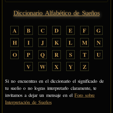
Diccionario Alfabético de Sueños
A
B
C
D
E
F
G
H
I
J
K
L
M
N
O
P
Q
R
S
T
U
V
W
X
Y
Z
Si no encuentras en el diccionario el significado de
tu sueño o no logras interpretarlo claramente, te
invitamos a dejar un mensaje en el
Foro sobre
Interpretación de Sueños