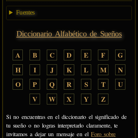
Fuentes
Diccionario Alfabético de Sueños
A
B
C
D
E
F
G
H
I
J
K
L
M
N
O
P
Q
R
S
T
U
V
W
X
Y
Z
Si no encuentras en el diccionario el significado de
tu sueño o no logras interpretarlo claramente, te
invitamos a dejar un mensaje en el
Foro sobre