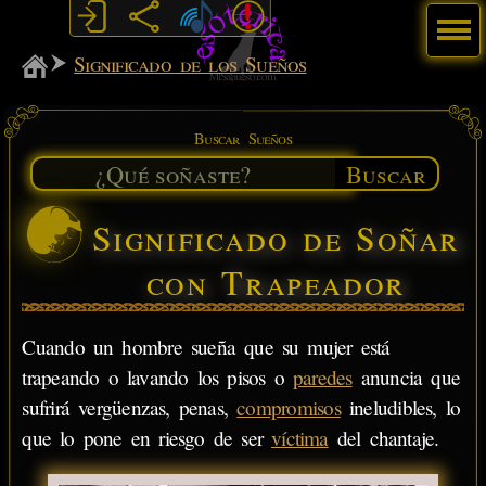
Menú
MiSabueso
Significado de los Sueños
Buscar Sueños
Buscar
Significado de Soñar
con Trapeador
Cuando un hombre sueña que su mujer está
trapeando o lavando los pisos o
paredes
anuncia que
sufrirá vergüenzas, penas,
compromisos
ineludibles, lo
que lo pone en riesgo de ser
víctima
del chantaje.