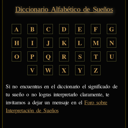
Diccionario Alfabético de Sueños
A
B
C
D
E
F
G
H
I
J
K
L
M
N
O
P
Q
R
S
T
U
V
W
X
Y
Z
Si no encuentras en el diccionario el significado de
tu sueño o no logras interpretarlo claramente, te
invitamos a dejar un mensaje en el
Foro sobre
Interpretación de Sueños