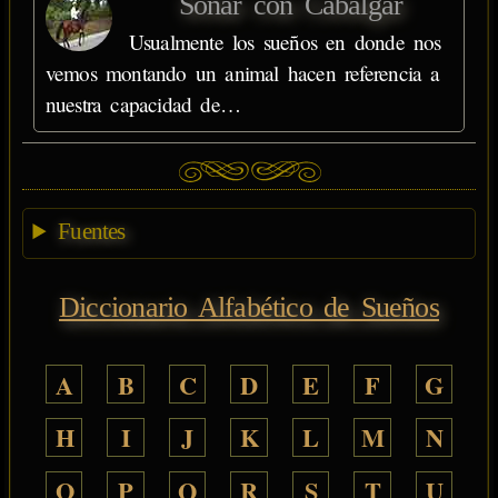
Soñar con Cabalgar
Usualmente los sueños en donde nos
vemos montando un animal hacen referencia a
nuestra capacidad de…
Fuentes
Diccionario Alfabético de Sueños
A
B
C
D
E
F
G
H
I
J
K
L
M
N
O
P
Q
R
S
T
U