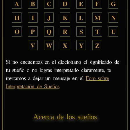
A
B
C
D
E
F
G
H
I
J
K
L
M
N
O
P
Q
R
S
T
U
V
W
X
Y
Z
Si no encuentras en el diccionario el significado de
tu sueño o no logras interpretarlo claramente, te
invitamos a dejar un mensaje en el
Foro sobre
Interpretación de Sueños
Acerca de los sueños