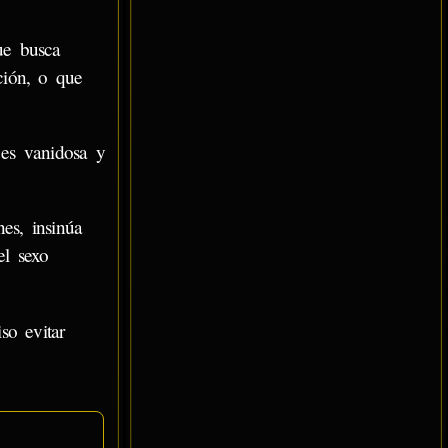
ue busca
ión, o que
 es vanidosa y
es, insinúa
el sexo
so evitar