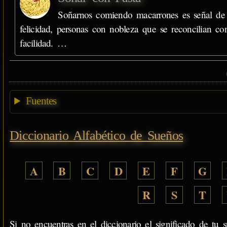
Soñarnos comiendo macarrones es señal de
felicidad, personas con nobleza que se reconcilian co
facilidad. …
Fuentes
Diccionario Alfabético de Sueños
A
B
C
D
E
F
G
R
S
T
Si no encuentras en el diccionario el significado de tu s