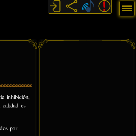
Menú
e inhibición,
 calidad es
idos por