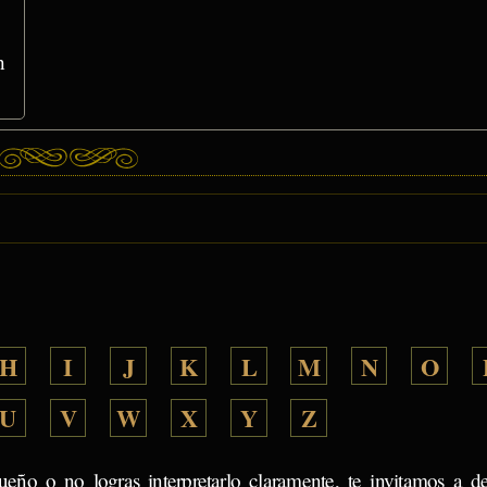
n
H
I
J
K
L
M
N
O
U
V
W
X
Y
Z
ueño o no logras interpretarlo claramente, te invitamos a d