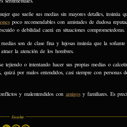
s sentimentales.
ujer que sueñe sus medias sin mayores detalles, insinúa q
iones
poco recomendables con amistades de dudosa reputac
escuido o debilidad caerá en situaciones comprometedoras.
s medias son de clase fina y lujosas insinúa que la soñante
 atraer la atención de los hombres.
se tejiendo o intentando hacer sus propias medias o calcetin
s, quizá por malos entendidos, casi siempre con personas d
conflictos y malentendidos con
amigos
y familiares. Es preci
Escuchar