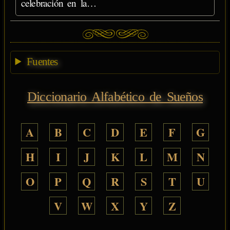
celebración en la…
Fuentes
Diccionario Alfabético de Sueños
A
B
C
D
E
F
G
H
I
J
K
L
M
N
O
P
Q
R
S
T
U
V
W
X
Y
Z