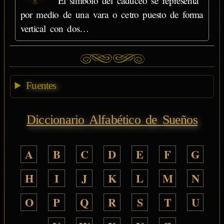
El símbolo del caduceo se representa
por medio de una vara o cetro puesto de forma
vertical con dos…
Fuentes
Diccionario Alfabético de Sueños
A
B
C
D
E
F
G
H
I
J
K
L
M
N
O
P
Q
R
S
T
U