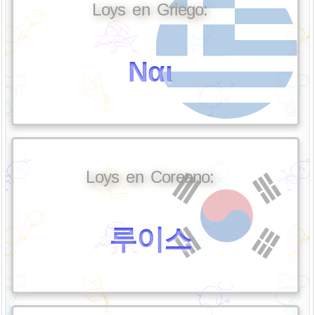
Loys en Griego:
Ναι
Loys en Coreano:
루이스