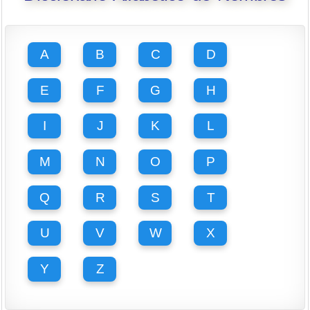
A
B
C
D
E
F
G
H
I
J
K
L
M
N
O
P
Q
R
S
T
U
V
W
X
Y
Z