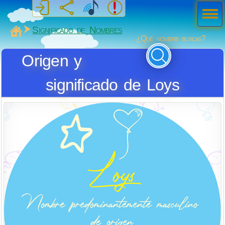
Men
ú
MiSabueso
Significado de Nombres
¿Qué nombre buscas?
Origen y
significado de Loys