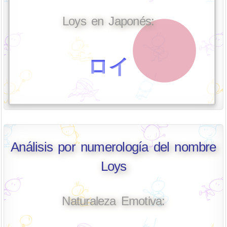
Loys en Japonés:
ロイ
Análisis por numerología del nombre
Loys
Naturaleza Emotiva: