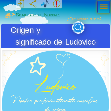
Men
ú
MiSabueso
Significado de Nombres
¿Qué nombre buscas?
Origen y
significado de Ludovico