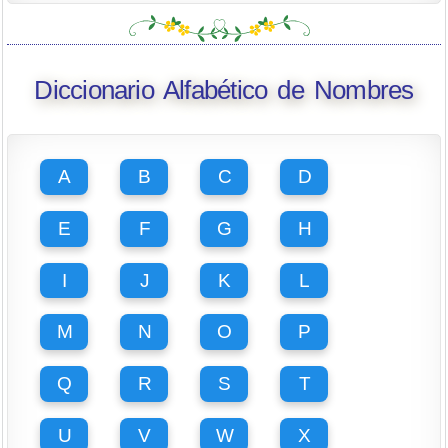
Diccionario Alfabético de Nombres
A
B
C
D
E
F
G
H
I
J
K
L
M
N
O
P
Q
R
S
T
U
V
W
X