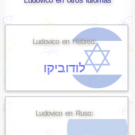
Ludovico en otros idiomas
Ludovico en Hebreo:
לודוביקו
Ludovico en Ruso: