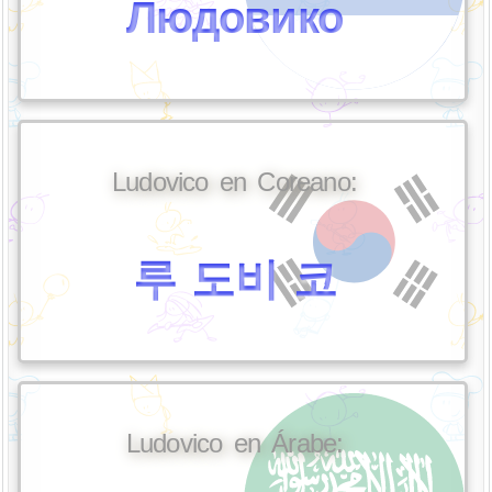
Людовико
Ludovico en Coreano:
루 도비 코
Ludovico en Árabe: