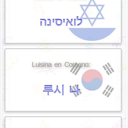
לואיסינה
Luisina en Coreano:
루시 나