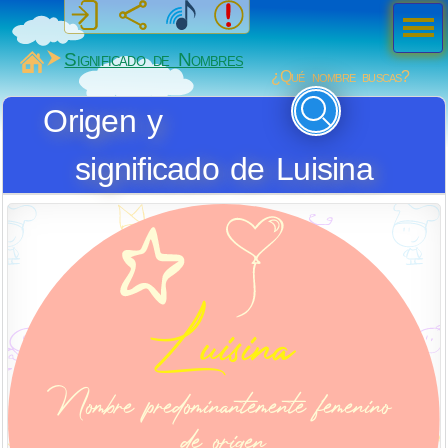
Men
ú
MiSabueso
Significado de Nombres
¿Qué nombre buscas?
Origen y
significado de Luisina