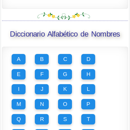
Diccionario Alfabético de Nombres
A
B
C
D
E
F
G
H
I
J
K
L
M
N
O
P
Q
R
S
T