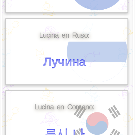
Lucina en Ruso:
Лучина
Lucina en Coreano:
루시 나