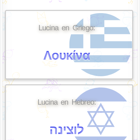
Lucina en Griego:
Λουκίνα
Lucina en Hebreo:
לוצינה