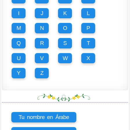
I
J
K
L
M
N
O
P
Q
R
S
T
U
V
W
X
Y
Z
Tu nombre en Árabe