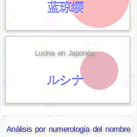
蓝琼缨
Lucina en Japonés:
ルシナ
Análisis por numerología del nombre