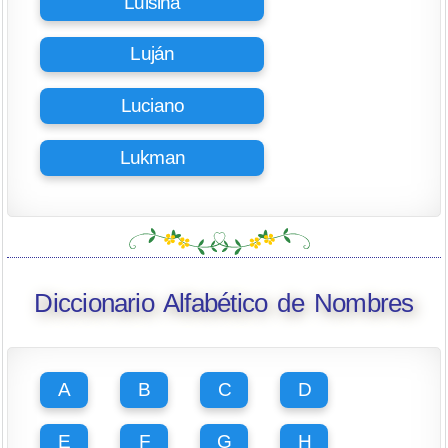
Luisina
Luján
Luciano
Lukman
Diccionario Alfabético de Nombres
A
B
C
D
E
F
G
H