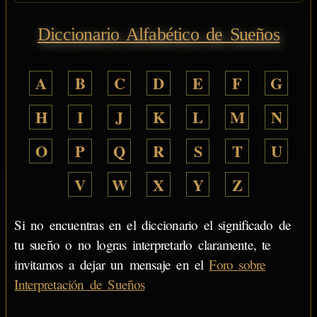
Diccionario Alfabético de Sueños
A
B
C
D
E
F
G
H
I
J
K
L
M
N
O
P
Q
R
S
T
U
V
W
X
Y
Z
Si no encuentras en el diccionario el significado de
tu sueño o no logras interpretarlo claramente, te
invitamos a dejar un mensaje en el
Foro sobre
Interpretación de Sueños