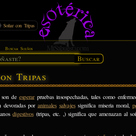
Soñar con Tripas
Buscar Sueños
Buscar
con Tripas
e son de
esperar
pruebas insospechadas, tales como enferm
son devoradas por
animales
salvajes
significa miseria moral,
p
rganos
digestivos
(tripas, etc. ,) significa que amenazan al so