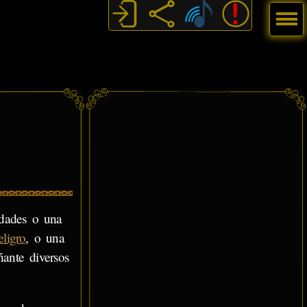
Menú
edades o una
eligro
, o una
ñante diversos