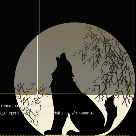
gina por cualquier método.
que operan sobre todos los visitantes y/o usuarios.