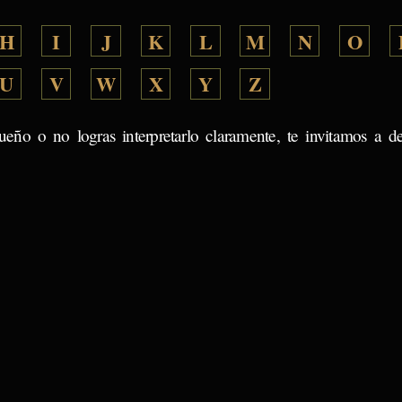
H
I
J
K
L
M
N
O
U
V
W
X
Y
Z
ueño o no logras interpretarlo claramente, te invitamos a d