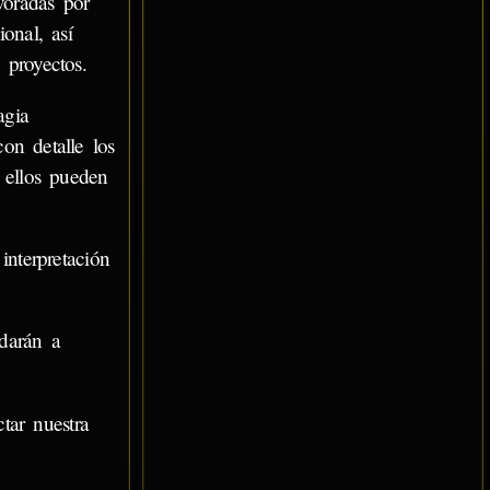
oradas por
onal, así
 proyectos.
agia
con detalle los
 ellos pueden
nterpretación
darán a
tar nuestra