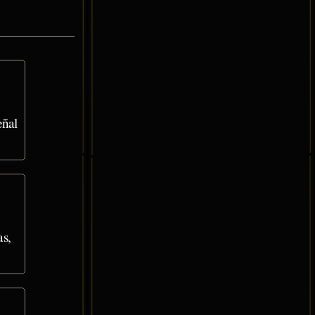
eñal
s,