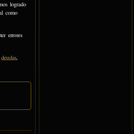
mos logrado
ial como
er errores
s
deudas
,