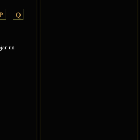
P
Q
ejar un