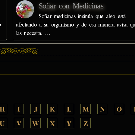
Soñar con Medicinas
Soñar medicinas insinúa que algo está
o
afectando a su organismo y de esa manera avisa q
las necesita. …
H
I
J
K
L
M
N
O
U
V
W
X
Y
Z