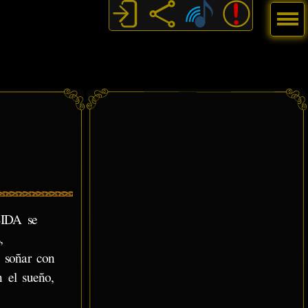
Menú
SIDA se
,
l soñar con
n el sueño,