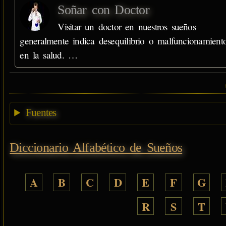
Soñar con Doctor
Visitar un doctor en nuestros sueños
generalmente indica desequilibrio o malfuncionamient
en la salud. …
Fuentes
Diccionario Alfabético de Sueños
A
B
C
D
E
F
G
R
S
T