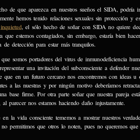
cho de que aparezca en nuestros sueños el SIDA, podría i
amente hemos tenido relaciones sexuales sin protección y e
a
inquietud
, el sólo hecho de soñar con SIDA no quiere dec
a que estemos contagiados, sin embargo, estaría bien hace
a de detección para estar más tranquilos.
 que somos portadores del virus de inmunodeficiencia hu
representar una invitación del subconsciente a defender nues
le que en un futuro cercano nos encontremos con ideas u 
entes a las nuestras y por ningún motivo deberíamos retract
na base firme. Por otra parte soñar que nuestra pareja está
 al parecer nos estamos haciendo daño injustamente.
 en la vida consciente tememos a mostrar nuestros verdade
o no permitimos que otros lo noten, pues no queremos que