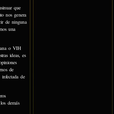
nsinuar que
sto nos genera
ir de ninguna
rnos una
mana o VIH
tras ideas, es
opiniones
arnos de
 infectada de
ros
 los demás