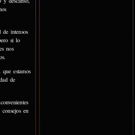
o y descanso,
nos
 de intensos
ero si lo
es nos
os.
a que estamos
idad de
convenientes
consejos en