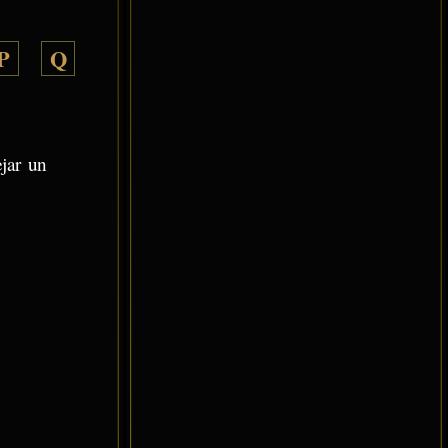
P
Q
ejar un