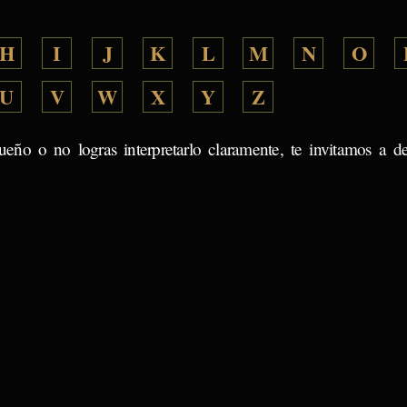
H
I
J
K
L
M
N
O
U
V
W
X
Y
Z
ueño o no logras interpretarlo claramente, te invitamos a d