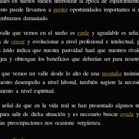
alles en sueños suelen simbolizar la época de esparcimient
esto puede llevarnos a
perder
oportunidades importantes si 
umbramos demasiado.
 valle que vemos en el sueño es
verde
y agradable es señal
os de
crecer
y evolucionar a nivel profesional e intelectual, p
 árido indica que nuestra pasividad hará que nuestros rival
ajen y obtengan los beneficios que deberían ser para nosotr
 que vemos un valle desde lo alto de una
montaña
insinú
stro desempeño a nivel laboral, también sugiere la neces
ento a nivel espiritual.
señal de que en la vida real se han presentado algunos in
para salir de dicha situación y es necesario buscar
ayuda
y 
las preocupaciones nos ocasione vergüenza.