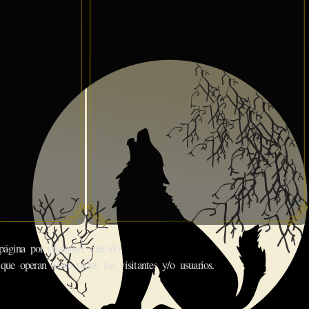
gina por cualquier método.
que operan sobre todos los visitantes y/o usuarios.