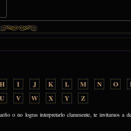
H
I
J
K
L
M
N
O
U
V
W
X
Y
Z
ueño o no logras interpretarlo claramente, te invitamos a d