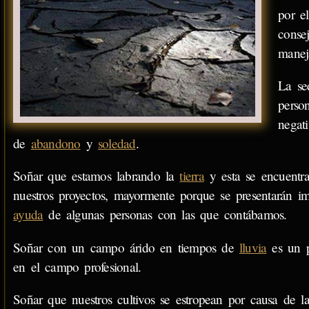
por e
conse
manej
La se
perso
negat
de
abandono
y
soledad
.
Soñar que estamos labrando la
tierra
y esta se encuentra 
nuestros proyectos, mayormente porque se presentarán im
ayuda
de algunas personas con las que contábamos.
Soñar con un campo árido en tiempos de
lluvia
es un p
en el campo profesional.
Soñar que nuestros cultivos se estropean por causa de la