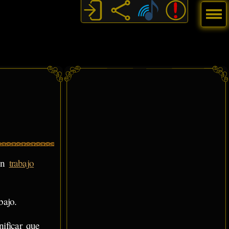
Menú
con
trabajo
bajo.
nificar que