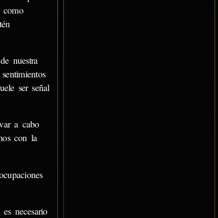
como
tén
de nuestra
sentimientos
uele ser señal
evar a cabo
mos con la
eocupaciones
 es necesario