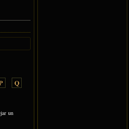
P
Q
ejar un