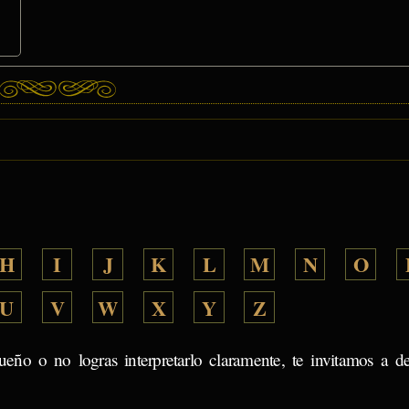
H
I
J
K
L
M
N
O
U
V
W
X
Y
Z
ueño o no logras interpretarlo claramente, te invitamos a d