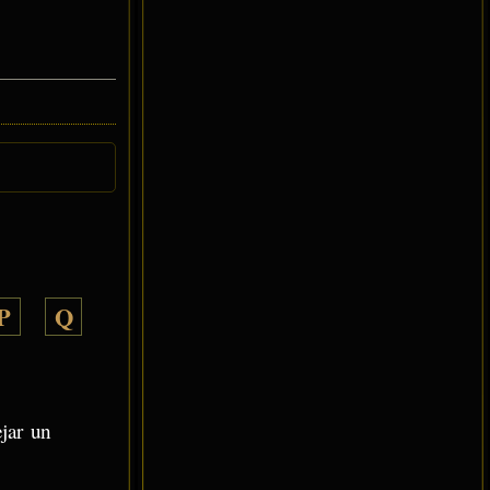
P
Q
ejar un