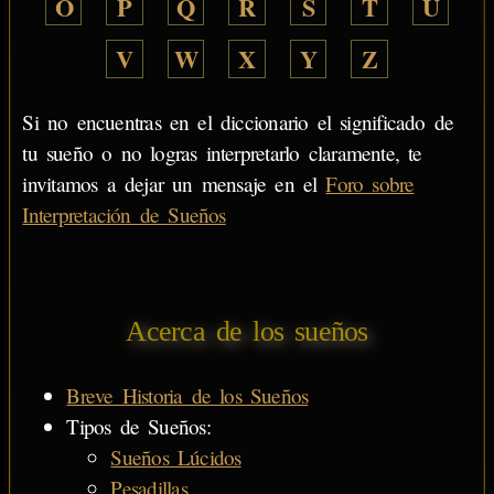
O
P
Q
R
S
T
U
V
W
X
Y
Z
Si no encuentras en el diccionario el significado de
tu sueño o no logras interpretarlo claramente, te
invitamos a dejar un mensaje en el
Foro sobre
Interpretación de Sueños
Acerca de los sueños
Breve Historia de los Sueños
Tipos de Sueños:
Sueños Lúcidos
Pesadillas