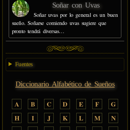
Soñar con Uvas
Soñar uvas por lo general es un buen
sueño. Soñarse comiendo uvas sugiere que
pronto tendrá diversas…
Fuentes
Diccionario Alfabético de Sueños
A
B
C
D
E
F
G
H
I
J
K
L
M
N