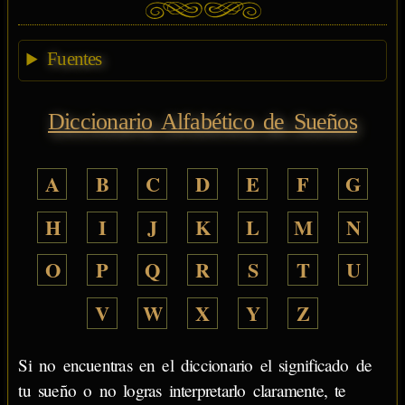
Fuentes
Diccionario Alfabético de Sueños
A
B
C
D
E
F
G
H
I
J
K
L
M
N
O
P
Q
R
S
T
U
V
W
X
Y
Z
Si no encuentras en el diccionario el significado de
tu sueño o no logras interpretarlo claramente, te