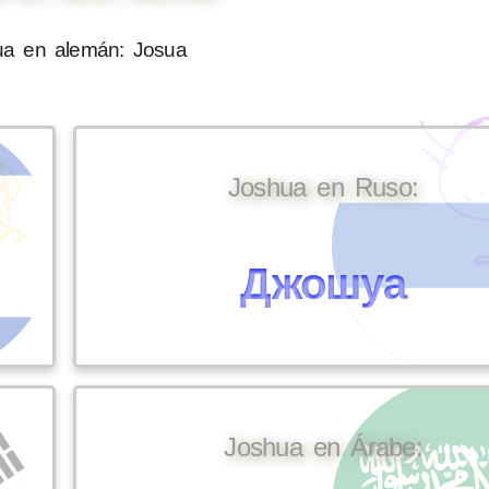
ua en alemán: Josua
Joshua en Ruso:
Джошуа
Joshua en Árabe: