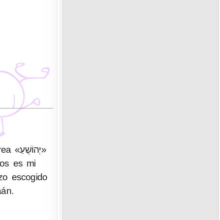
יְהו»
ios es mi
azo escogido
aán.