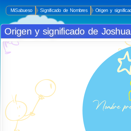
MiSabueso
Significado de Nombres
Origen y signific
Origen y significado de Joshua