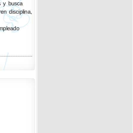
s y busca
n disciplina,
empleado