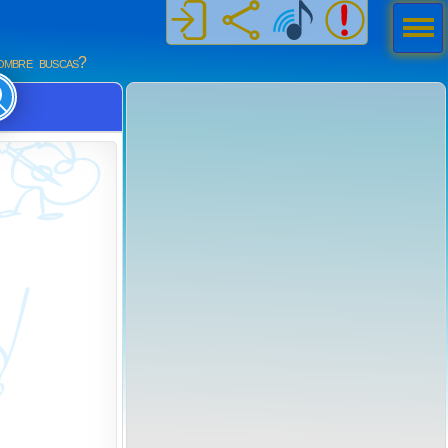
Men
ú
mbre buscas?