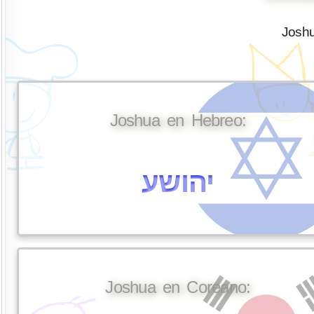
Josh
Joshua en Hebreo:
יהושע
Joshua en Coreano: