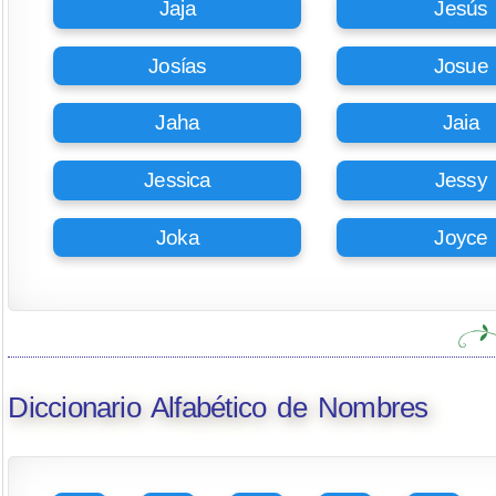
Jaja
Jesús
Josías
Josue
Jaha
Jaia
Jessica
Jessy
Joka
Joyce
Diccionario Alfabético de Nombres