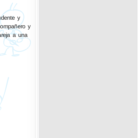
udente y
 compañero y
areja a una