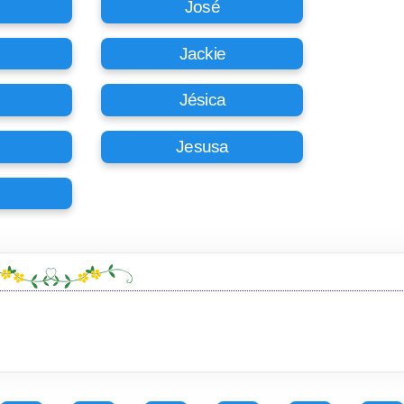
José
Jackie
Jésica
Jesusa