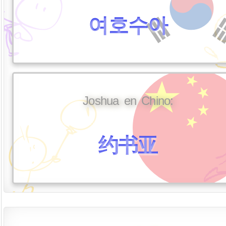
여호수아
Joshua en Chino:
约书亚