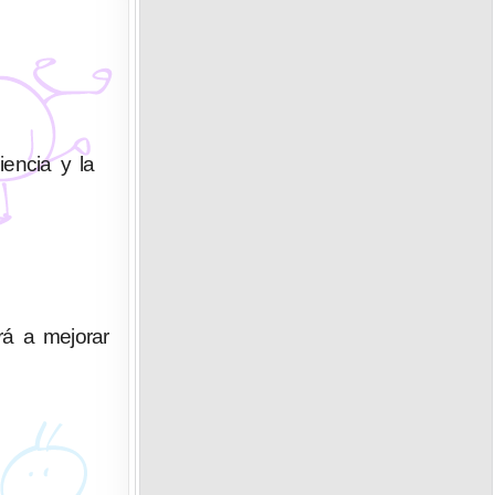
iencia y la
rá a mejorar