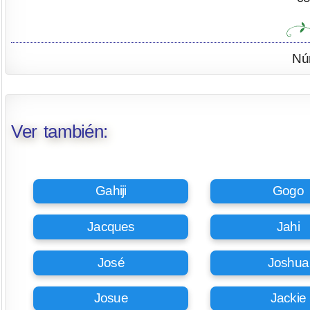
Nú
Ver también:
Gahiji
Gogo
Jacques
Jahi
José
Joshua
Josue
Jackie