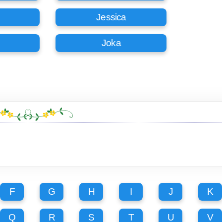
Jessica
Joka
F
G
H
I
J
K
Q
R
S
T
U
V