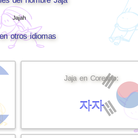
Jajah
 en otros idiomas
Jaja en Coreano:
자자