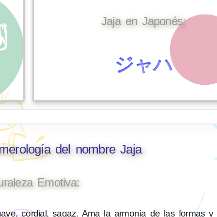
Jaja en Japonés:
ジャハ
umerología del nombre Jaja
uraleza Emotiva:
ave, cordial, sagaz. Ama la armonía de las formas y