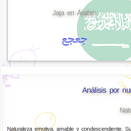
Jaja en Árabe:
جعجع
Análisis por n
Nat
Naturaleza emotiva, amable y condescendiente. Su