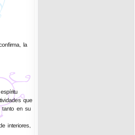
confirma, la
spíritu
tividades que
o tanto en su
e interiores,