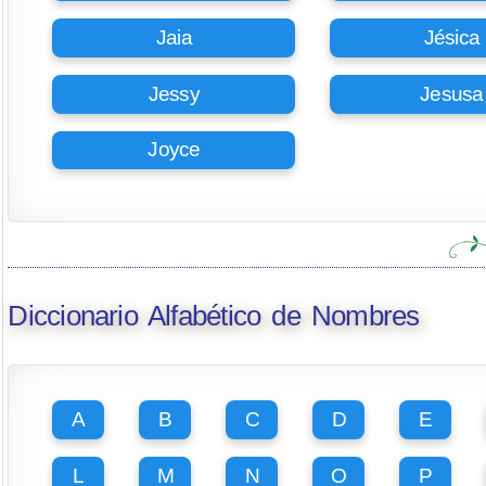
Jaia
Jésica
Jessy
Jesusa
Joyce
Diccionario Alfabético de Nombres
A
B
C
D
E
L
M
N
O
P