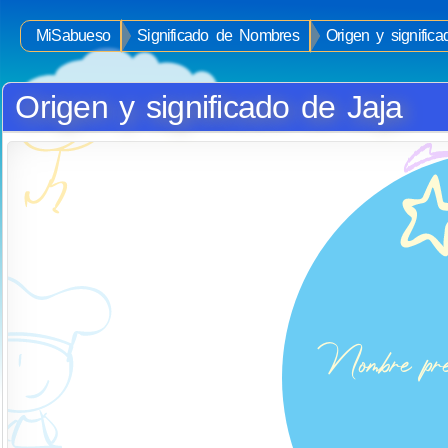
MiSabueso
Significado de Nombres
Origen y signific
Origen y significado de Jaja