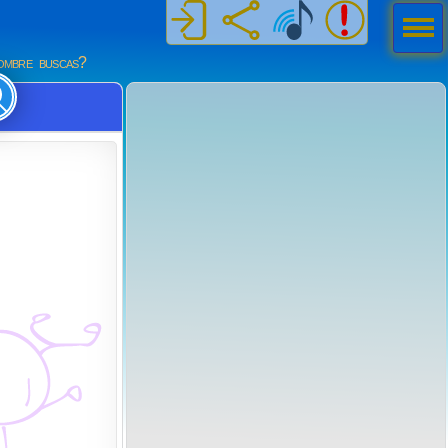
Men
ú
mbre buscas?