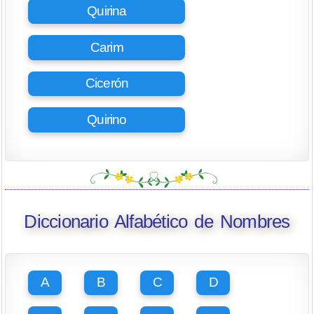
Quirina
Carim
Cicerón
Quirino
Diccionario Alfabético de Nombres
A
B
C
D