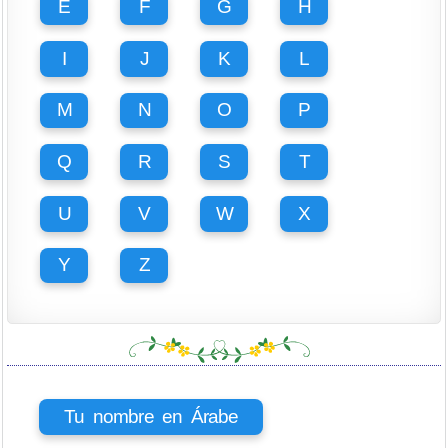
E
F
G
H
I
J
K
L
M
N
O
P
Q
R
S
T
U
V
W
X
Y
Z
Tu nombre en Árabe