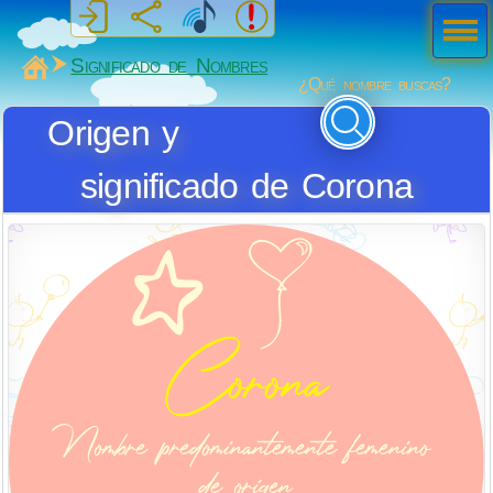
Men
ú
MiSabueso
Significado de Nombres
¿Qué nombre buscas?
Origen y
significado de Corona