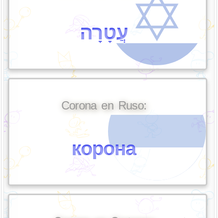
עֲטָרָה
Corona en Ruso:
корона