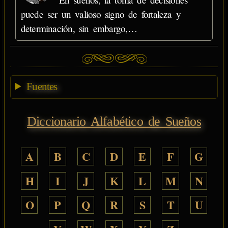
puede ser un valioso signo de fortaleza y
determinación, sin embargo,…
Fuentes
Diccionario Alfabético de Sueños
A
B
C
D
E
F
G
H
I
J
K
L
M
N
O
P
Q
R
S
T
U