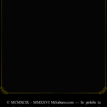
© MCMXCIX - MMXXVI MiSabueso.com — Se prohíbe la