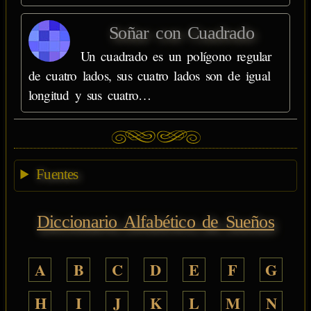
Soñar con Cuadrado
Un cuadrado es un polígono regular
de cuatro lados, sus cuatro lados son de igual
longitud y sus cuatro…
Fuentes
Diccionario Alfabético de Sueños
A
B
C
D
E
F
G
H
I
J
K
L
M
N