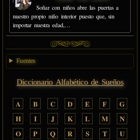
Soñar con niños abre las puertas a
nuestro propio niño interior puesto que, sin
importar nuestra edad,…
Fuentes
Diccionario Alfabético de Sueños
A
B
C
D
E
F
G
H
I
J
K
L
M
N
O
P
Q
R
S
T
U