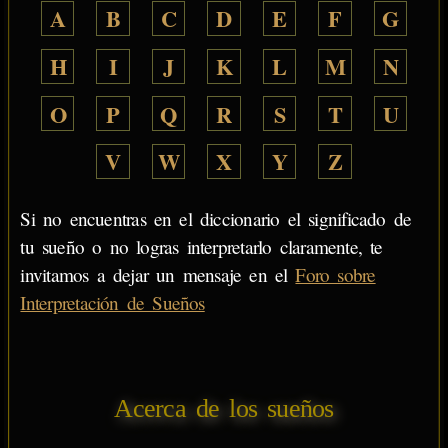
A
B
C
D
E
F
G
H
I
J
K
L
M
N
O
P
Q
R
S
T
U
V
W
X
Y
Z
Si no encuentras en el diccionario el significado de
tu sueño o no logras interpretarlo claramente, te
invitamos a dejar un mensaje en el
Foro sobre
Interpretación de Sueños
Acerca de los sueños