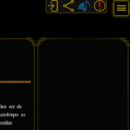
Menú
len ser de
rzobispo es
miliar