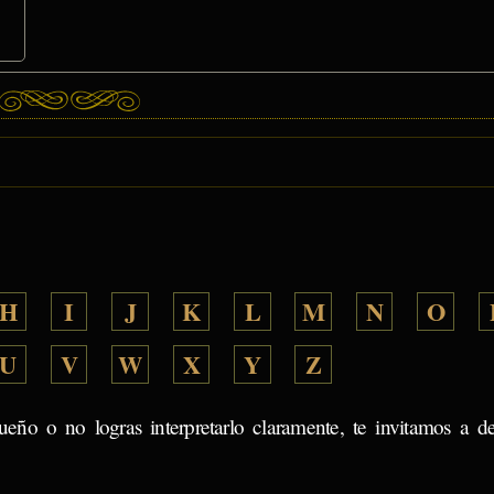
H
I
J
K
L
M
N
O
U
V
W
X
Y
Z
ueño o no logras interpretarlo claramente, te invitamos a d