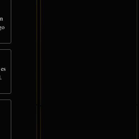
en
go
 es
.