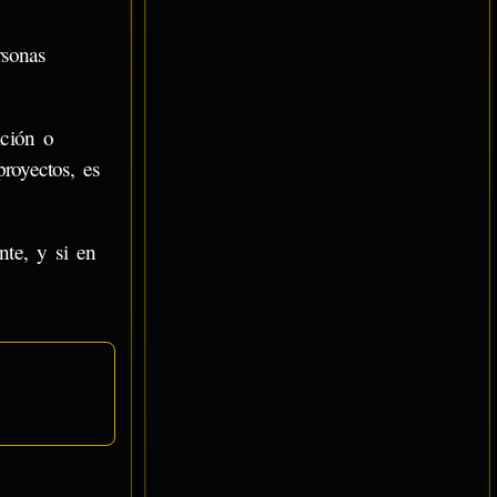
rsonas
ición o
royectos, es
nte, y si en