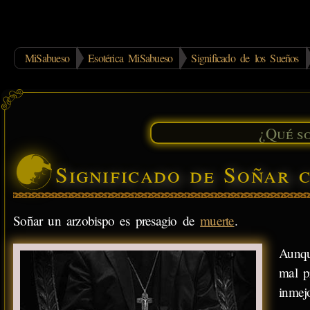
MiSabueso
Esotérica MiSabueso
Significado de los Sueños
Significado de Soñar 
Soñar un arzobispo es presagio de
muerte
.
Aunqu
mal p
inmejo