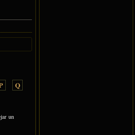
P
Q
ejar un