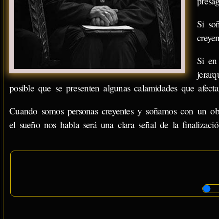
presag
Si so
creye
Si en
jerar
posible que se presenten algunas calamidades que afectar
Cuando somos personas creyentes y soñamos con un obi
el sueño nos habla será una clara señal de la finalizac