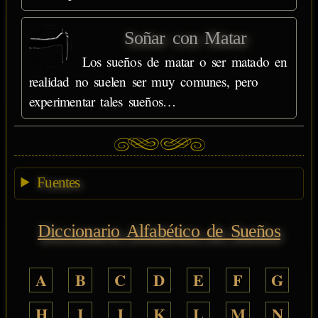
Soñar con Matar
Los sueños de matar o ser matado en
realidad no suelen ser muy comunes, pero
experimentar tales sueños…
Fuentes
Diccionario Alfabético de Sueños
A
B
C
D
E
F
G
H
I
J
K
L
M
N