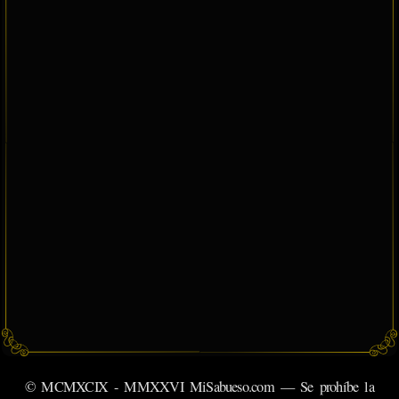
© MCMXCIX - MMXXVI MiSabueso.com — Se prohíbe la