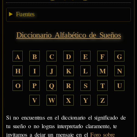
Fuentes
Diccionario Alfabético de Sueños
A
B
C
D
E
F
G
H
I
J
K
L
M
N
O
P
Q
R
S
T
U
V
W
X
Y
Z
Si no encuentras en el diccionario el significado de
tu sueño o no logras interpretarlo claramente, te
invitamos a dejar un mensaje en el
Foro sobre