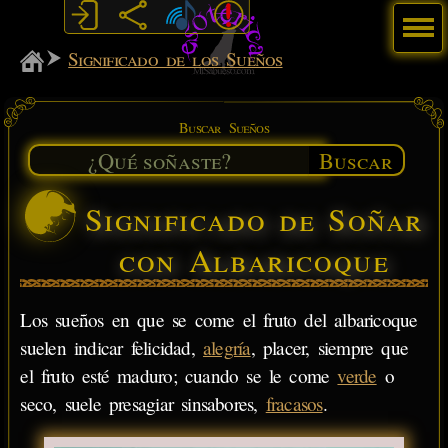
Menú
MiSabueso
Significado de los Sueños
Buscar Sueños
Buscar
Significado de Soñar
con Albaricoque
Los sueños en que se come el fruto del albaricoque
suelen indicar felicidad,
alegría
, placer, siempre que
el fruto esté maduro; cuando se le come
verde
o
seco, suele presagiar sinsabores,
fracasos
.