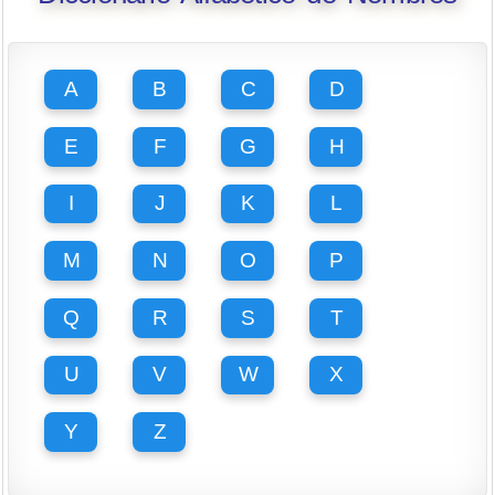
A
B
C
D
E
F
G
H
I
J
K
L
M
N
O
P
Q
R
S
T
U
V
W
X
Y
Z