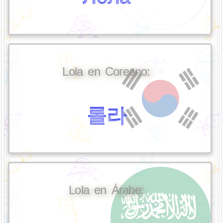
Lola en Coreano:
롤라
Lola en Árabe: