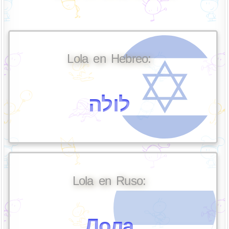
Lola en Hebreo:
לולה
Lola en Ruso:
Лола