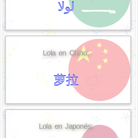
لولا
Lola en Chino:
萝拉
Lola en Japonés: