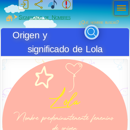
Men
ú
MiSabueso
Significado de Nombres
¿Qué nombre buscas?
Origen y
significado de Lola