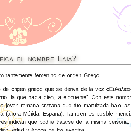
fica el nombre Laia?
inantemente femenino de origen Griego.
 de origen griego que se deriva de la voz «Ευλαλια» (
omo “la que habla bien, la elocuente”. Con este nombr
a joven romana cristiana que fue martirizada bajo la
ncia (ahora Mérida, España). También es posible menci
res indican que podría tratarse de la misma persona,
rtirio, edad y época de los eventos.