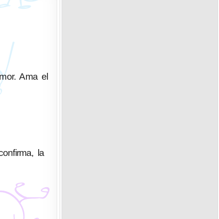
umor. Ama el
confirma, la