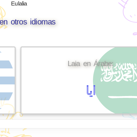
Eulalia
en otros idiomas
Laia en Árabe:
ايا