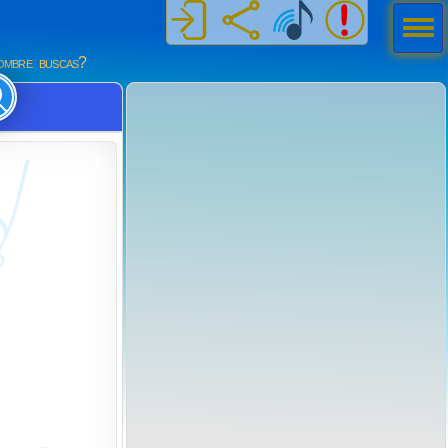
Men
ú
mbre buscas?