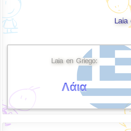
Laia 
Laia en Griego:
Λάια