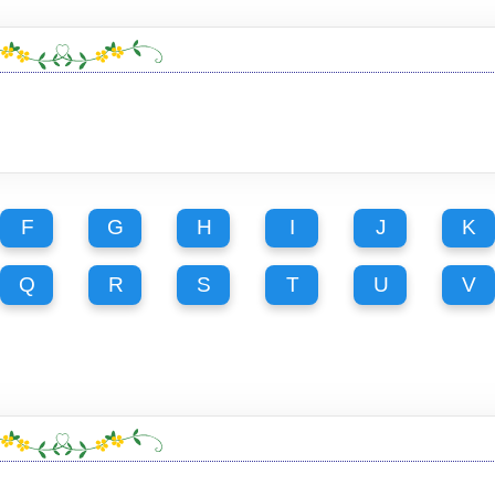
F
G
H
I
J
K
Q
R
S
T
U
V