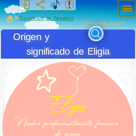
Men
ú
MiSabueso
Significado de Nombres
¿Qué nombre buscas?
Origen y
significado de Eligia