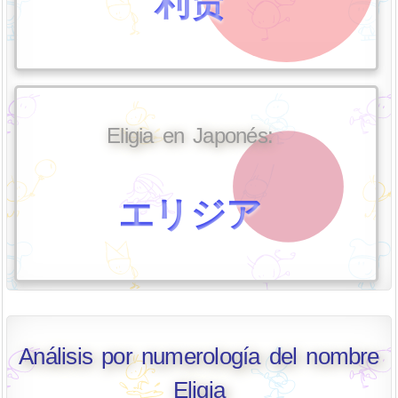
利贾
Eligia en Japonés:
エリジア
Análisis por numerología del nombre
Eligia