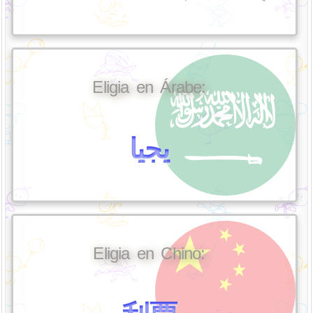
Eligia en Árabe:
يجيا
Eligia en Chino: