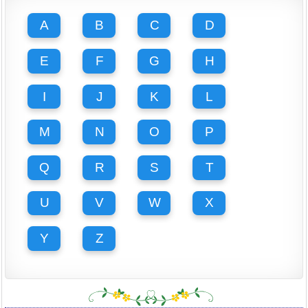
A
B
C
D
E
F
G
H
I
J
K
L
M
N
O
P
Q
R
S
T
U
V
W
X
Y
Z