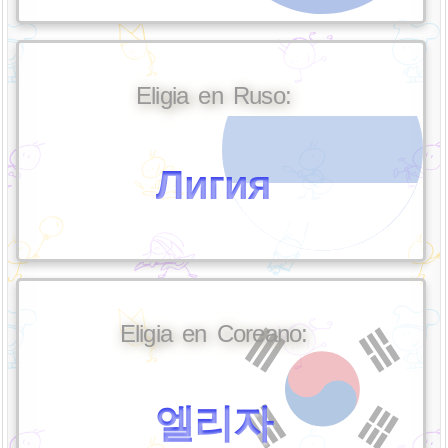
Eligia en Ruso:
Лигия
Eligia en Coreano:
엘리자