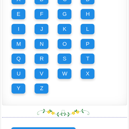
E
F
G
H
I
J
K
L
M
N
O
P
Q
R
S
T
U
V
W
X
Y
Z