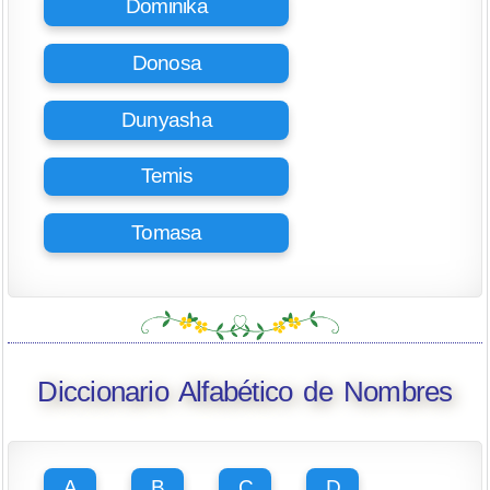
Dominika
Donosa
Dunyasha
Temis
Tomasa
Diccionario Alfabético de Nombres
A
B
C
D