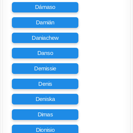
Dámaso
Damián
Daniachew
Danso
Demissie
Denis
Deniska
Dimas
Dionisio