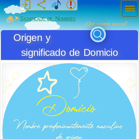
Men
ú
MiSabueso
Significado de Nombres
¿Qué nombre buscas?
Origen y
significado de Domicio