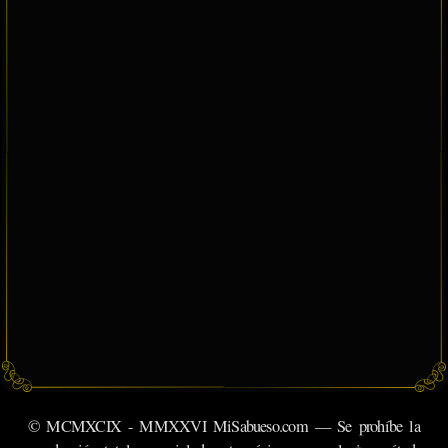
© MCMXCIX - MMXXVI MiSabueso.com — Se prohíbe la