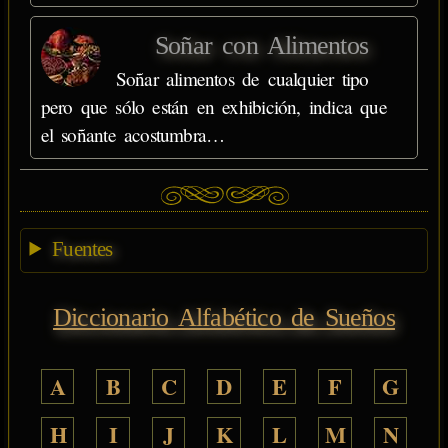
Soñar con Alimentos
Soñar alimentos de cualquier tipo
pero que sólo están en exhibición, indica que
el soñante acostumbra…
Fuentes
Diccionario Alfabético de Sueños
A
B
C
D
E
F
G
H
I
J
K
L
M
N