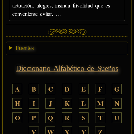
actuación, alegres, insinúa frivolidad que es
conveniente evitar. …
Fuentes
Diccionario Alfabético de Sueños
A
B
C
D
E
F
G
H
I
J
K
L
M
N
O
P
Q
R
S
T
U
V
W
X
Y
Z