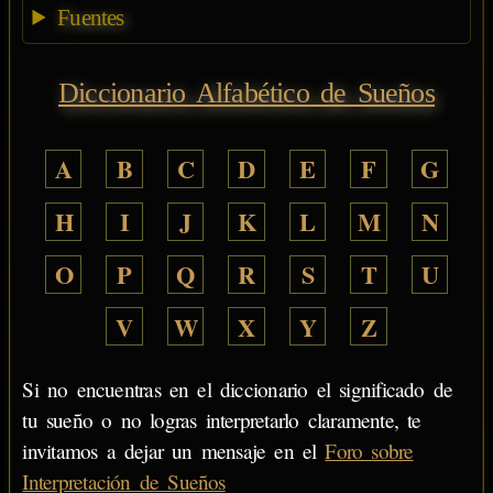
Fuentes
Diccionario Alfabético de Sueños
A
B
C
D
E
F
G
H
I
J
K
L
M
N
O
P
Q
R
S
T
U
V
W
X
Y
Z
Si no encuentras en el diccionario el significado de
tu sueño o no logras interpretarlo claramente, te
invitamos a dejar un mensaje en el
Foro sobre
Interpretación de Sueños